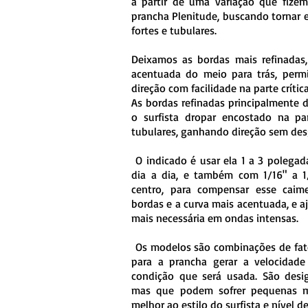
a partir de uma variação que fize
prancha Plenitude, buscando tornar 
fortes e tubulares.
Deixamos as bordas mais refinadas
acentuada do meio para trás, permi
direção com facilidade na parte críti
As bordas refinadas principalmente 
o surfista dropar encostado na p
tubulares, ganhando direção sem desg
O indicado é usar ela 1 a 3 polega
dia a dia, e também com 1/16" a 1
centro, para compensar esse cai
bordas e a curva mais acentuada, e a
mais necessária em ondas intensas.
Os modelos são combinações de fato
para a prancha gerar a velocidade
condição que será usada. São desi
mas que podem sofrer pequenas m
melhor ao estilo do surfista e nível d