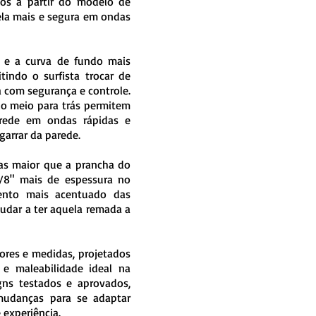
mos a partir do modelo de
ela mais e segura em ondas
, e a curva de fundo mais
tindo o surfista trocar de
ca com segurança e controle.
do meio para trás permitem
arede em ondas rápidas e
arrar da parede.
das maior que a prancha do
/8" mais de espessura no
mento mais acentuado das
judar a ter aquela remada a
res e medidas, projetados
 e maleabilidade ideal na
gns testados e aprovados,
udanças para se adaptar
e experiência.