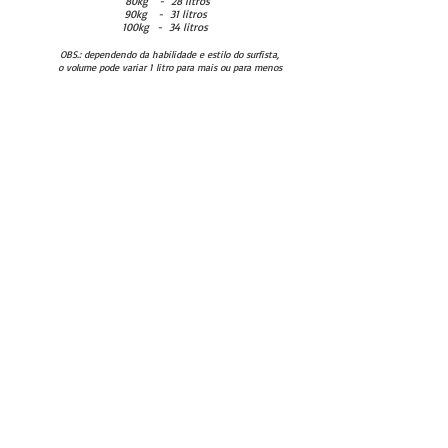
80kg - 28 litros
90kg - 31 litros
100kg - 34 litros
OBS.: dependendo da habilidade e estilo do surfista,
o volume pode
variar 1 litro para mais ou para menos