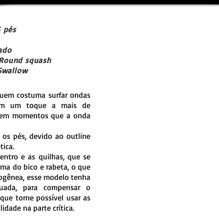
5 pés
çado
Round squash
low
quem costuma surfar ondas
em um toque a mais de
to em momentos que a onda
os pés, devido ao outline
ica.
ntro e as quilhas, que se
ma do bico e rabeta, o que
ogênea, esse modelo tenha
uada, para compensar o
 que torne possível usar as
idade na parte crítica.