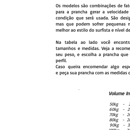
Os modelos são combinações de fat
para a prancha gerar a velocidade 
condição que será usada. São desi
mas que podem sofrer pequenas m
melhor ao estilo do surfista e nível d
Na tabela ao lado você encontr
tamanhos e medidas. Veja a recom
seu peso, e escolha a prancha que
perfil.
Caso queira encomendar algo espe
e peça sua prancha com as medidas q
Volume In
50kg - 23
60kg - 25 
70kg - 26.
80kg - 28.
90kg - 32