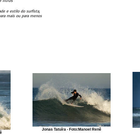
 litros
 e estilo do surfista,
o para mais ou para menos
Jonas Tatuíra - Foto:Manoel Renê
ê